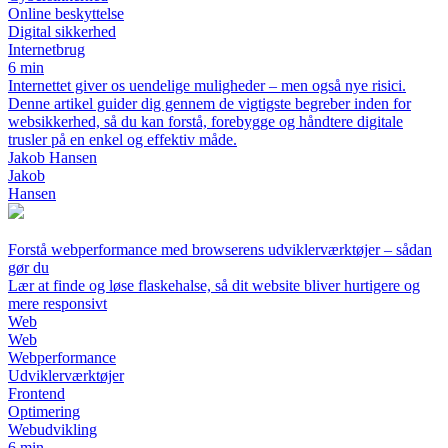
Online beskyttelse
Digital sikkerhed
Internetbrug
6 min
Internettet giver os uendelige muligheder – men også nye risici.
Denne artikel guider dig gennem de vigtigste begreber inden for
websikkerhed, så du kan forstå, forebygge og håndtere digitale
trusler på en enkel og effektiv måde.
Jakob Hansen
Jakob
Hansen
Forstå webperformance med browserens udviklerværktøjer – sådan
gør du
Lær at finde og løse flaskehalse, så dit website bliver hurtigere og
mere responsivt
Web
Web
Webperformance
Udviklerværktøjer
Frontend
Optimering
Webudvikling
6 min