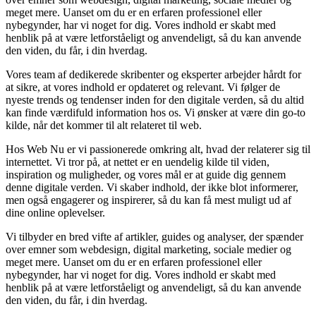
meget mere. Uanset om du er en erfaren professionel eller
nybegynder, har vi noget for dig. Vores indhold er skabt med
henblik på at være letforståeligt og anvendeligt, så du kan anvende
den viden, du får, i din hverdag.
Vores team af dedikerede skribenter og eksperter arbejder hårdt for
at sikre, at vores indhold er opdateret og relevant. Vi følger de
nyeste trends og tendenser inden for den digitale verden, så du altid
kan finde værdifuld information hos os. Vi ønsker at være din go-to
kilde, når det kommer til alt relateret til web.
Hos Web Nu er vi passionerede omkring alt, hvad der relaterer sig til
internettet. Vi tror på, at nettet er en uendelig kilde til viden,
inspiration og muligheder, og vores mål er at guide dig gennem
denne digitale verden. Vi skaber indhold, der ikke blot informerer,
men også engagerer og inspirerer, så du kan få mest muligt ud af
dine online oplevelser.
Vi tilbyder en bred vifte af artikler, guides og analyser, der spænder
over emner som webdesign, digital marketing, sociale medier og
meget mere. Uanset om du er en erfaren professionel eller
nybegynder, har vi noget for dig. Vores indhold er skabt med
henblik på at være letforståeligt og anvendeligt, så du kan anvende
den viden, du får, i din hverdag.