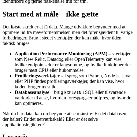
identificere og fjerne flaskehalse trin for trin.
Start med at måle – ikke gætte
Det første skridt er at få data. Mange udviklere begynder med at
optimere ud fra mavefornemmelser, men det fører sjældent til varige
forbedringer. Brug i stedet værktøjer, der kan måle, hvor tiden
faktisk bruges.
Application Performance Monitoring (APM)
– værktøjer
som New Relic, Datadog eller OpenTelemetry kan vise,
hvilke endpoints der er langsomme, og hvilke funktioner der
bruger mest CPU eller hukommelse.
Profileringsværktøjer
– i sprog som Python, Node.js, Java
eller PHP findes profileringsværktøjer, der kan vise, hvor
koden bruger mest tid.
Databaseanalyse
– brug
i SQL eller tilsvarende
EXPLAIN
værktøjer til at se, hvordan forespørgsler udføres, og hvor de
kan optimeres.
Når du har data, kan du begynde at se mønstre: Er det databasen,
der halter? Er det netværkskald? Eller er det selve
applikationslogikken?
Læs også: