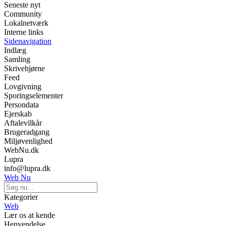
Seneste nyt
Community
Lokalnetværk
Interne links
Sidenavigation
Indlæg
Samling
Skrivehjørne
Feed
Lovgivning
Sporingselementer
Persondata
Ejerskab
Aftalevilkår
Brugeradgang
Miljøvenlighed
WebNu.dk
Lupra
info@lupra.dk
Web Nu
Kategorier
Web
Lær os at kende
Henvendelse