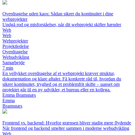
Overdragelse uden kaos: Sådan sikrer du kontinuitet i dine
webprojekter
Undgå rod og misforståelser, når dit webprojekt skifter hænder
Web
Web
Webprojekter
Projektledelse
Overdragelse
Webudvikling
Samarbejde
7 min
En vellykket overdragelse af et webprojekt kræver struktur,
dokumentation og klare aftaler. Få konkrete råd til, hvordan du
sikrer kontinuitet, tryghed og et problemfrit skifte – uanset om
projektet går til en ny udvikler, et bureau eller en kollega.
Emma Bramsnæs
Emma
Bramsnæs
Frontend vs. backend: Hvorfor grænsen bliver stadig mere flydende
Når frontend og backend smelter sammen i moderne webudvikling
Web