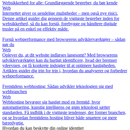
Websikkerhed for alle: Grundlæggende begreber, du bør kende
Web
Internettet giver os uendelige muligheder – men også nye risici.
Denne artikel guider dig gennem de vigtigste begreber inden for
websikkerhed, så du kan forstå, forebygge og håndtere digitale
trusler på en enkel og effektiv måde.
Forstå webperformance med browserens udviklerværktøjer – sådan
gør du
Web
Oplever du, at dit website indlæses langsomt? Med browserens
udviklerværktøjer kan du hurtigt identificere, hvad der bremser
ydeevnen, og få konkrete indsigter til at optimere hastigheden.
Artiklen guider dig trin for trin i, hvordan du analyserer og forbedrer
webperformance.
Fremtidens webhosting: Sådan udvikler teknologien sig med
webbranchen
Web
Webhosting bevæger sig hastigt mod en fremtid, hvor
automatisering, kunstig intelligens og grøn teknologi sætter
standarden. Få indblik i de vigtigste tendenser, der former branchen,
og se hvordan fremtidens hosting bliver både smartere og mere
bæredygtig.
Hvordan du kan beskytte din online identitet