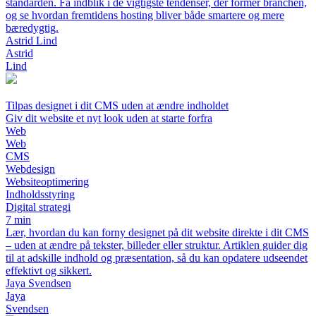
standarden. Få indblik i de vigtigste tendenser, der former branchen,
og se hvordan fremtidens hosting bliver både smartere og mere
bæredygtig.
Astrid Lind
Astrid
Lind
Tilpas designet i dit CMS uden at ændre indholdet
Giv dit website et nyt look uden at starte forfra
Web
Web
CMS
Webdesign
Websiteoptimering
Indholdsstyring
Digital strategi
7 min
Lær, hvordan du kan forny designet på dit website direkte i dit CMS
– uden at ændre på tekster, billeder eller struktur. Artiklen guider dig
til at adskille indhold og præsentation, så du kan opdatere udseendet
effektivt og sikkert.
Jaya Svendsen
Jaya
Svendsen