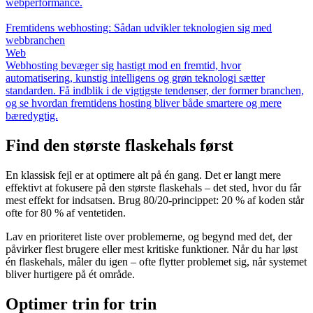
webperformance.
Fremtidens webhosting: Sådan udvikler teknologien sig med
webbranchen
Web
Webhosting bevæger sig hastigt mod en fremtid, hvor
automatisering, kunstig intelligens og grøn teknologi sætter
standarden. Få indblik i de vigtigste tendenser, der former branchen,
og se hvordan fremtidens hosting bliver både smartere og mere
bæredygtig.
Find den største flaskehals først
En klassisk fejl er at optimere alt på én gang. Det er langt mere
effektivt at fokusere på den største flaskehals – det sted, hvor du får
mest effekt for indsatsen. Brug 80/20-princippet: 20 % af koden står
ofte for 80 % af ventetiden.
Lav en prioriteret liste over problemerne, og begynd med det, der
påvirker flest brugere eller mest kritiske funktioner. Når du har løst
én flaskehals, måler du igen – ofte flytter problemet sig, når systemet
bliver hurtigere på ét område.
Optimer trin for trin