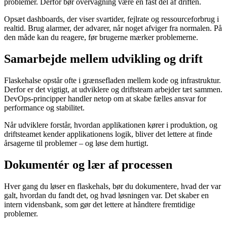
problemer. Derfor bør overvågning være en fast del af driften.
Opsæt dashboards, der viser svartider, fejlrate og ressourceforbrug i
realtid. Brug alarmer, der advarer, når noget afviger fra normalen. På
den måde kan du reagere, før brugerne mærker problemerne.
Samarbejde mellem udvikling og drift
Flaskehalse opstår ofte i grænsefladen mellem kode og infrastruktur.
Derfor er det vigtigt, at udviklere og driftsteam arbejder tæt sammen.
DevOps-principper handler netop om at skabe fælles ansvar for
performance og stabilitet.
Når udviklere forstår, hvordan applikationen kører i produktion, og
driftsteamet kender applikationens logik, bliver det lettere at finde
årsagerne til problemer – og løse dem hurtigt.
Dokumentér og lær af processen
Hver gang du løser en flaskehals, bør du dokumentere, hvad der var
galt, hvordan du fandt det, og hvad løsningen var. Det skaber en
intern vidensbank, som gør det lettere at håndtere fremtidige
problemer.