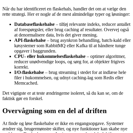
Når du har identificeret en flaskehals, handler det om at vælge den
rette strategi. Her er nogle af de mest almindelige typer og løsninger:
Databaseflaskehalse
– tilføj relevante indeks, reducer antallet
af forespørgsler, eller brug caching af resultater. Overvej også
at denormalisere data, hvis det giver mening.
API-flaskehalse
– brug asynkron behandling, batch-kald eller
køsystemer som RabbitMQ eller Kafka til at håndtere tunge
opgaver i baggrunden.
CPU- eller hukommelsesflaskehalse
– optimer algoritmer,
reducer unødvendige loops, og sørg for, at objekter frigives
korrekt.
I/O-flaskehalse
– brug streaming i stedet for at indlæse hele
filer i hukommelsen, og udnyt caching-lag som Redis eller
Memcached.
Det vigtigste er at teste ændringerne isoleret, så du kan se, om de
faktisk gør en forskel.
Overvågning som en del af driften
At finde og løse flaskehalse er ikke en engangsopgave. Systemer
ændrer sig, brugermønstre skifter, og nye funktioner kan skabe nye