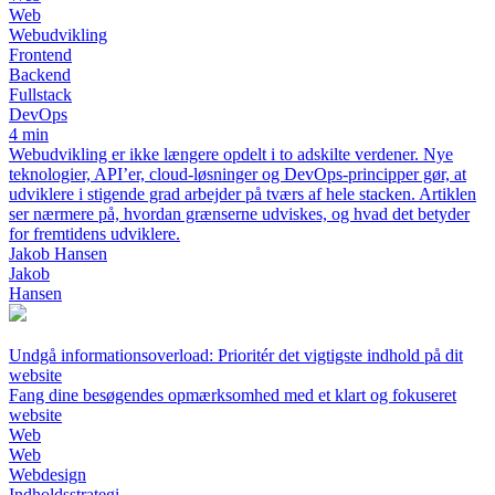
Web
Webudvikling
Frontend
Backend
Fullstack
DevOps
4 min
Webudvikling er ikke længere opdelt i to adskilte verdener. Nye
teknologier, API’er, cloud-løsninger og DevOps-principper gør, at
udviklere i stigende grad arbejder på tværs af hele stacken. Artiklen
ser nærmere på, hvordan grænserne udviskes, og hvad det betyder
for fremtidens udviklere.
Jakob Hansen
Jakob
Hansen
Undgå informationsoverload: Prioritér det vigtigste indhold på dit
website
Fang dine besøgendes opmærksomhed med et klart og fokuseret
website
Web
Web
Webdesign
Indholdsstrategi