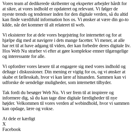
Vores team af dedikerede skribenter og eksperter arbejder hårdt for
at sikre, at vores indhold er opdateret og relevant. Vi følger de
nyeste trends og tendenser inden for den digitale verden, så du altid
kan finde værdifuld information hos os. Vi ønsker at være din go-to
kilde, når det kommer til alt relateret til web.
Vi eksisterer for at dele vores begejstring for internettet og for at
hjælpe dig med at navigere i dets mange facetter. Vi mener, at alle
har ret til at have adgang til viden, der kan forbedre deres digitale liv.
Hos Web Nu stræber vi efter at gøre komplekse emner tilgængelige
og interessante for alle.
Vi opfordrer vores læsere til at engagere sig med vores indhold og
deltage i diskussioner. Din mening er vigtig for os, og vi ønsker at
skabe et fællesskab, hvor vi kan lære af hinanden. Sammen kan vi
udforske de uendelige muligheder, som internettet tilbyder.
Tak fordi du besøger Web Nu. Vi ser frem til at inspirere og
informere dig, så du kan tage dine digitale færdigheder til nye
højder. Velkommen til vores verden af webindhold, hvor vi sammen
kan opdage, lære og vokse.
At dele er kærligt
X
Facebook