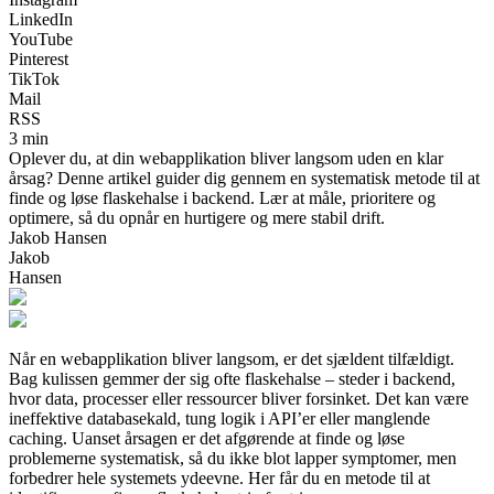
LinkedIn
YouTube
Pinterest
TikTok
Mail
RSS
3 min
Oplever du, at din webapplikation bliver langsom uden en klar
årsag? Denne artikel guider dig gennem en systematisk metode til at
finde og løse flaskehalse i backend. Lær at måle, prioritere og
optimere, så du opnår en hurtigere og mere stabil drift.
Jakob Hansen
Jakob
Hansen
Når en webapplikation bliver langsom, er det sjældent tilfældigt.
Bag kulissen gemmer der sig ofte flaskehalse – steder i backend,
hvor data, processer eller ressourcer bliver forsinket. Det kan være
ineffektive databasekald, tung logik i API’er eller manglende
caching. Uanset årsagen er det afgørende at finde og løse
problemerne systematisk, så du ikke blot lapper symptomer, men
forbedrer hele systemets ydeevne. Her får du en metode til at