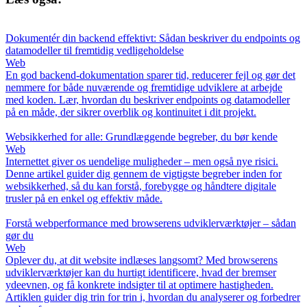
Dokumentér din backend effektivt: Sådan beskriver du endpoints og
datamodeller til fremtidig vedligeholdelse
Web
En god backend-dokumentation sparer tid, reducerer fejl og gør det
nemmere for både nuværende og fremtidige udviklere at arbejde
med koden. Lær, hvordan du beskriver endpoints og datamodeller
på en måde, der sikrer overblik og kontinuitet i dit projekt.
Websikkerhed for alle: Grundlæggende begreber, du bør kende
Web
Internettet giver os uendelige muligheder – men også nye risici.
Denne artikel guider dig gennem de vigtigste begreber inden for
websikkerhed, så du kan forstå, forebygge og håndtere digitale
trusler på en enkel og effektiv måde.
Forstå webperformance med browserens udviklerværktøjer – sådan
gør du
Web
Oplever du, at dit website indlæses langsomt? Med browserens
udviklerværktøjer kan du hurtigt identificere, hvad der bremser
ydeevnen, og få konkrete indsigter til at optimere hastigheden.
Artiklen guider dig trin for trin i, hvordan du analyserer og forbedrer