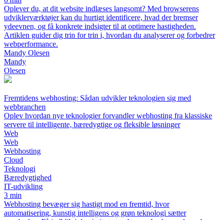
Oplever du, at dit website indlæses langsomt? Med browserens
udviklerværktøjer kan du hurtigt identificere, hvad der bremser
ydeevnen, og få konkrete indsigter til at optimere hastigheden.
Artiklen guider dig trin for trin i, hvordan du analyserer og forbedrer
webperformance.
Mandy Olesen
Mandy
Olesen
Fremtidens webhosting: Sådan udvikler teknologien sig med
webbranchen
Oplev hvordan nye teknologier forvandler webhosting fra klassiske
servere til intelligente, bæredygtige og fleksible løsninger
Web
Web
Webhosting
Cloud
Teknologi
Bæredygtighed
IT-udvikling
3 min
Webhosting bevæger sig hastigt mod en fremtid, hvor
automatisering, kunstig intelligens og grøn teknologi sætter