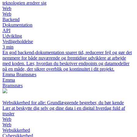
teknologien ændrer sig
Web
Web
Backend
Dokumentation
API
Udvikling
Vedligeholdelse
3 min
En god backend-dokumentation sparer tid, reducerer fejl og gør det
nemmere for både nuværende og fremtidige udviklere at arbejde
med koden. Lær, hvordan du beskriver endpoints og datamodeller
på en måde, der sikrer overblik og kontinuitet i dit projekt.
Emma Bramsnæs
Emma
Bramsnæs
Websikkerhed for alle: Grundlæggende begreber, du bør kende
Lær at beskytte dig selv og dine data i en digital hverdag fuld af
trusler
Web
Web
Websikkerhed
Cybersikkerhed