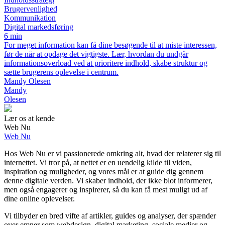
Brugervenlighed
Kommunikation
Digital markedsføring
6 min
For meget information kan få dine besøgende til at miste interessen,
før de når at opdage det vigtigste. Lær, hvordan du undgår
informationsoverload ved at prioritere indhold, skabe struktur og
sætte brugerens oplevelse i centrum.
Mandy Olesen
Mandy
Olesen
Lær os at kende
Web Nu
Web Nu
Hos Web Nu er vi passionerede omkring alt, hvad der relaterer sig til
internettet. Vi tror på, at nettet er en uendelig kilde til viden,
inspiration og muligheder, og vores mål er at guide dig gennem
denne digitale verden. Vi skaber indhold, der ikke blot informerer,
men også engagerer og inspirerer, så du kan få mest muligt ud af
dine online oplevelser.
Vi tilbyder en bred vifte af artikler, guides og analyser, der spænder
over emner som webdesign, digital marketing, sociale medier og