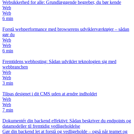
Websikkerhed for alle: Grundlæggende begreber, du bør kende
Web
Web
6 min
Forstå webperformance med browserens udviklerværktøjer – sådan
gør du
Web
Web
6 min
Fremtidens webhosting: Sådan udvikler teknologien sig med
webbranchen
Web
Web
3 min
Tilpas designet i dit CMS uden at ændre indholdet
Web
Web
7 min
Dokumentér din backend effektivt: Sådan beskriver du endpoints og
datamodeller til fremtidig vedligeholdelse
Gør din backend let at forstå og vedligeholde – også når teamet og