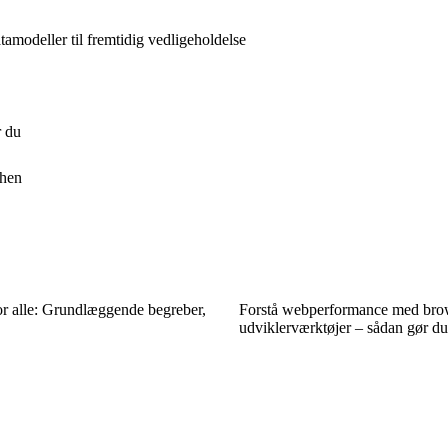
amodeller til fremtidig vedligeholdelse
r du
chen
r alle: Grundlæggende begreber,
Forstå webperformance med bro
udviklerværktøjer – sådan gør du