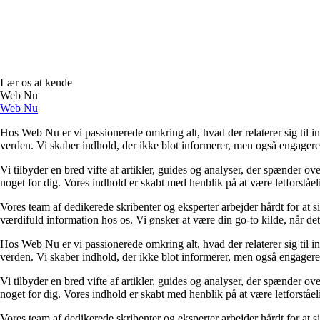
Lær os at kende
Web Nu
Web Nu
Hos Web Nu er vi passionerede omkring alt, hvad der relaterer sig til int
verden. Vi skaber indhold, der ikke blot informerer, men også engagerer 
Vi tilbyder en bred vifte af artikler, guides og analyser, der spænder 
noget for dig. Vores indhold er skabt med henblik på at være letforståel
Vores team af dedikerede skribenter og eksperter arbejder hårdt for at si
værdifuld information hos os. Vi ønsker at være din go-to kilde, når det 
Hos Web Nu er vi passionerede omkring alt, hvad der relaterer sig til int
verden. Vi skaber indhold, der ikke blot informerer, men også engagerer 
Vi tilbyder en bred vifte af artikler, guides og analyser, der spænder 
noget for dig. Vores indhold er skabt med henblik på at være letforståel
Vores team af dedikerede skribenter og eksperter arbejder hårdt for at si