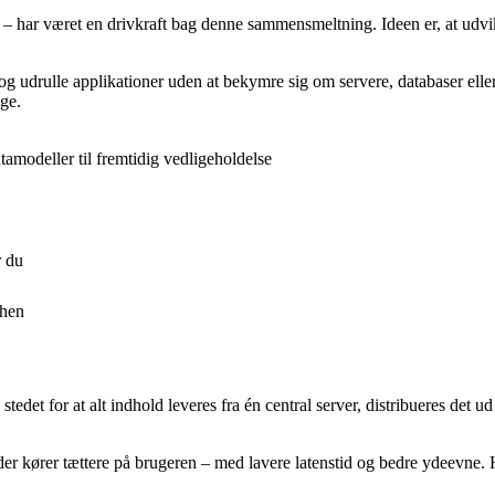
– har været en drivkraft bag denne sammensmeltning. Ideen er, at udvik
 udrulle applikationer uden at bekymre sig om servere, databaser eller 
age.
amodeller til fremtidig vedligeholdelse
r du
chen
I stedet for at alt indhold leveres fra én central server, distribueres det
 kører tættere på brugeren – med lavere latenstid og bedre ydeevne. Host