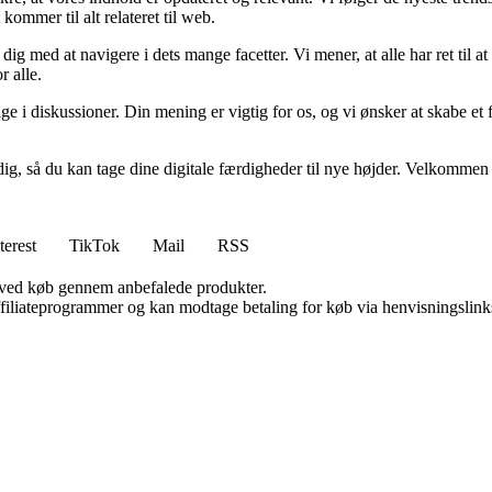
kommer til alt relateret til web.
pe dig med at navigere i dets mange facetter. Vi mener, at alle har ret til
r alle.
age i diskussioner. Din mening er vigtig for os, og vi ønsker at skabe 
 dig, så du kan tage dine digitale færdigheder til nye højder. Velkomm
terest
TikTok
Mail
RSS
 ved køb gennem anbefalede produkter.
affiliateprogrammer og kan modtage betaling for køb via henvisningslinks