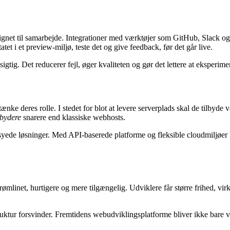
gnet til samarbejde. Integrationer med værktøjer som GitHub, Slack og 
atet i et preview-miljø, teste det og give feedback, før det går live.
ig. Det reducerer fejl, øger kvaliteten og gør det lettere at eksperime
ænke deres rolle. I stedet for blot at levere serverplads skal de tilby
bydere
snarere end klassiske webhosts.
yede løsninger. Med API-baserede platforme og fleksible cloudmiljøer
mlinet, hurtigere og mere tilgængelig. Udviklere får større frihed, vir
ruktur forsvinder. Fremtidens webudviklingsplatforme bliver ikke bare v