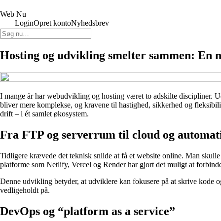
Web Nu
Login
Opret konto
Nyhedsbrev
Hosting og udvikling smelter sammen: En 
I mange år har webudvikling og hosting været to adskilte discipliner. Ud
bliver mere komplekse, og kravene til hastighed, sikkerhed og fleksibil
drift – i ét samlet økosystem.
Fra FTP og serverrum til cloud og automat
Tidligere krævede det teknisk snilde at få et website online. Man skull
platforme som Netlify, Vercel og Render har gjort det muligt at forbinde
Denne udvikling betyder, at udviklere kan fokusere på at skrive kode o
vedligeholdt på.
DevOps og “platform as a service”