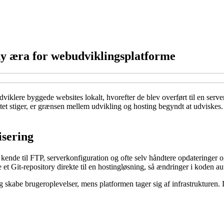
ny æra for webudviklingsplatforme
viklere byggede websites lokalt, hvorefter de blev overført til en serve
itet stiger, er grænsen mellem udvikling og hosting begyndt at udviskes.
isering
e kende til FTP, serverkonfiguration og ofte selv håndtere opdateringer 
 et Git-repository direkte til en hostingløsning, så ændringer i koden au
g skabe brugeroplevelser, mens platformen tager sig af infrastrukturen.