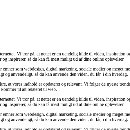
ernettet. Vi tror på, at nettet er en uendelig kilde til viden, inspiratio
og inspirerer, så du kan få mest muligt ud af dine online oplevelser.
over emner som webdesign, digital marketing, sociale medier og meget me
igt og anvendeligt, så du kan anvende den viden, du får, i din hverdag.
kre, at vores indhold er opdateret og relevant. Vi følger de nyeste trend
kommer til alt relateret til web.
ernettet. Vi tror på, at nettet er en uendelig kilde til viden, inspiratio
og inspirerer, så du kan få mest muligt ud af dine online oplevelser.
over emner som webdesign, digital marketing, sociale medier og meget me
igt og anvendeligt, så du kan anvende den viden, du får, i din hverdag.
kre, at vores indhold er opdateret og relevant. Vi følger de nyeste trend