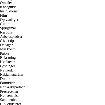
Omtaler
Købeguide
Instruktioner
Film
Oplysninger
Guide
Spørgsmål
Respons
Arbejdspladser
Giv et tip
Deltager
Min konto
Pakke
Belastning
Kvaliteter
Løsninger
Netværk
Reklamepartner
Donor
Formidler
Netværkspartner
Pressecenter
Henvendelse
Sammenhold
Bliv opdateret