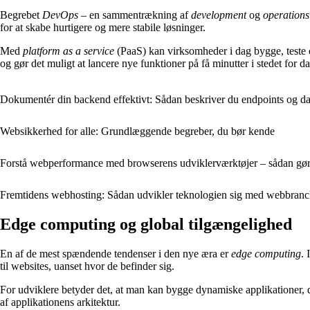
Begrebet
DevOps
– en sammentrækning af
development
og
operations
for at skabe hurtigere og mere stabile løsninger.
Med
platform as a service
(PaaS) kan virksomheder i dag bygge, teste og
og gør det muligt at lancere nye funktioner på få minutter i stedet for d
Dokumentér din backend effektivt: Sådan beskriver du endpoints og dat
Websikkerhed for alle: Grundlæggende begreber, du bør kende
Forstå webperformance med browserens udviklerværktøjer – sådan gø
Fremtidens webhosting: Sådan udvikler teknologien sig med webbran
Edge computing og global tilgængelighed
En af de mest spændende tendenser i den nye æra er
edge computing
. 
til websites, uanset hvor de befinder sig.
For udviklere betyder det, at man kan bygge dynamiske applikationer, der
af applikationens arkitektur.