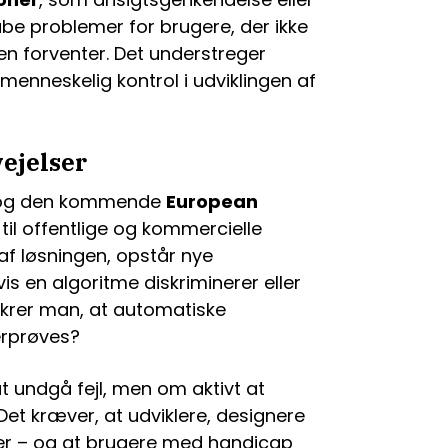
be problemer for brugere, der ikke
en forventer. Det understreger
enneskelig kontrol i udviklingen af
vejelser
v og den kommende
European
v til offentlige og kommercielle
 af løsningen, opstår nye
s en algoritme diskriminerer eller
ikrer man, at automatiske
erprøves?
at undgå fejl, men om aktivt at
 Det kræver, at udviklere, designere
er – og at brugere med handicap