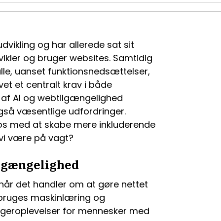
 udvikling og har allerede sat sit
ikler og bruger websites. Samtidig
lle, uanset funktionsnedsættelser,
vet et centralt krav i både
n af AI og webtilgængelighed
så væsentlige udfordringer.
os med at skabe mere inkluderende
 vi være på vagt?
ilgængelighed
når det handler om at gøre nettet
g bruges maskinlæring og
rugeroplevelser for mennesker med