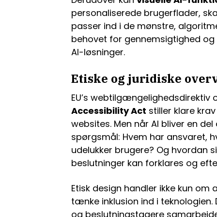
personaliserede brugerflader, ska
passer ind i de mønstre, algoritm
behovet for gennemsigtighed og m
AI-løsninger.
Etiske og juridiske over
EU’s webtilgængelighedsdirekti
Accessibility Act
stiller klare kra
websites. Men når AI bliver en del
spørgsmål: Hvem har ansvaret, hvi
udelukker brugere? Og hvordan s
beslutninger kan forklares og eft
Etisk design handler ikke kun om 
tænke inklusion ind i teknologien.
og beslutningstagere samarbejd