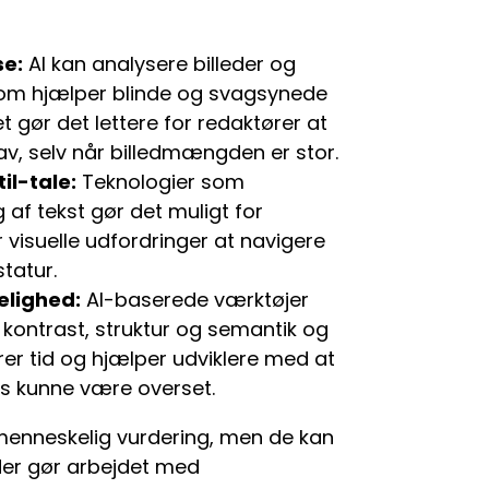
se:
AI kan analysere billeder og
 som hjælper blinde og svagsynede
 gør det lettere for redaktører at
v, selv når billedmængden er stor.
il-tale:
Teknologier som
f tekst gør det muligt for
 visuelle udfordringer at navigere
tatur.
elighed:
AI-baserede værktøjer
i kontrast, struktur og semantik og
rer tid og hjælper udviklere med at
s kunne være overset.
 menneskelig vurdering, men de kan
der gør arbejdet med