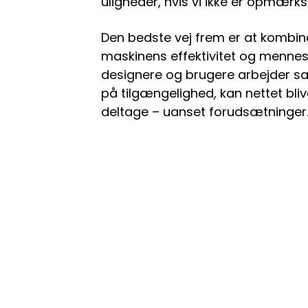
uligheder, hvis vi ikke er opmær
Den bedste vej frem er at kombin
maskinens effektivitet og mennesk
designere og brugere arbejder 
på tilgængelighed, kan nettet blive
deltage – uanset forudsætninger