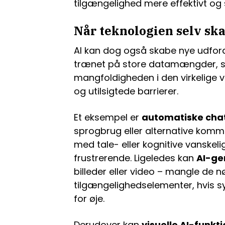
tilgængelighed mere effektivt og
Når teknologien selv ska
AI kan dog også skabe nye udfor
trænet på store datamængder, som
mangfoldigheden i den virkelige v
og utilsigtede barrierer.
Et eksempel er
automatiske cha
sprogbrug eller alternative komm
med tale- eller kognitive vanskel
frustrerende. Ligeledes kan
AI-ge
billeder eller video – mangle de 
tilgængelighedselementer, hvis s
for øje.
Derudover kan
visuelle AI-funkt