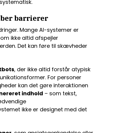
 systematisk.
ber barrierer
dringer. Mange AI-systemer er
 ikke altid afspejler
erden. Det kan føre til skævheder
tbots
, der ikke altid forstår atypisk
unikationsformer. For personer
igheder kan det gøre interaktionen
nereret indhold
– som tekst,
nødvendige
ystemet ikke er designet med det
ioner
, som ansigtsgenkendelse eller