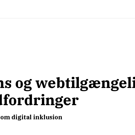
ens og webtilgængel
dfordringer
om digital inklusion