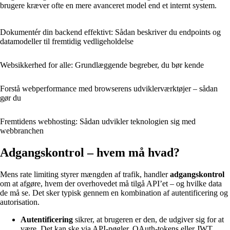
brugere kræver ofte en mere avanceret model end et internt system.
Dokumentér din backend effektivt: Sådan beskriver du endpoints og
datamodeller til fremtidig vedligeholdelse
Websikkerhed for alle: Grundlæggende begreber, du bør kende
Forstå webperformance med browserens udviklerværktøjer – sådan
gør du
Fremtidens webhosting: Sådan udvikler teknologien sig med
webbranchen
Adgangskontrol – hvem må hvad?
Mens rate limiting styrer mængden af trafik, handler
adgangskontrol
om at afgøre, hvem der overhovedet må tilgå API’et – og hvilke data
de må se. Det sker typisk gennem en kombination af autentificering og
autorisation.
Autentificering
sikrer, at brugeren er den, de udgiver sig for at
være. Det kan ske via API‑nøgler, OAuth‑tokens eller JWT