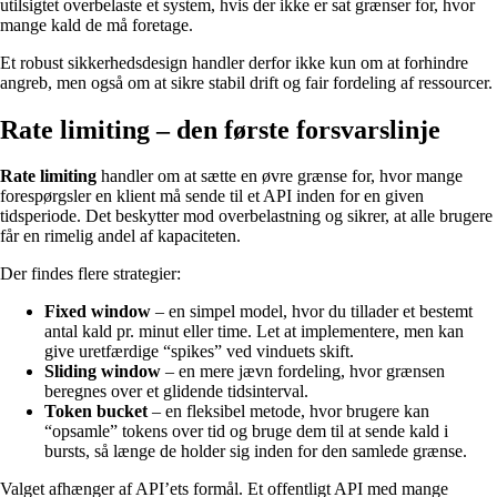
utilsigtet overbelaste et system, hvis der ikke er sat grænser for, hvor
mange kald de må foretage.
Et robust sikkerhedsdesign handler derfor ikke kun om at forhindre
angreb, men også om at sikre stabil drift og fair fordeling af ressourcer.
Rate limiting – den første forsvarslinje
Rate limiting
handler om at sætte en øvre grænse for, hvor mange
forespørgsler en klient må sende til et API inden for en given
tidsperiode. Det beskytter mod overbelastning og sikrer, at alle brugere
får en rimelig andel af kapaciteten.
Der findes flere strategier:
Fixed window
– en simpel model, hvor du tillader et bestemt
antal kald pr. minut eller time. Let at implementere, men kan
give uretfærdige “spikes” ved vinduets skift.
Sliding window
– en mere jævn fordeling, hvor grænsen
beregnes over et glidende tidsinterval.
Token bucket
– en fleksibel metode, hvor brugere kan
“opsamle” tokens over tid og bruge dem til at sende kald i
bursts, så længe de holder sig inden for den samlede grænse.
Valget afhænger af API’ets formål. Et offentligt API med mange