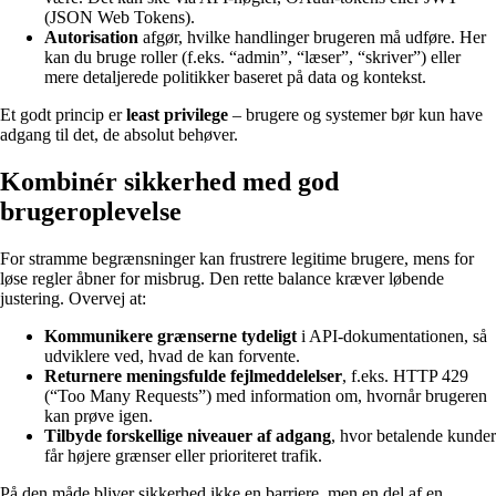
(JSON Web Tokens).
Autorisation
afgør, hvilke handlinger brugeren må udføre. Her
kan du bruge roller (f.eks. “admin”, “læser”, “skriver”) eller
mere detaljerede politikker baseret på data og kontekst.
Et godt princip er
least privilege
– brugere og systemer bør kun have
adgang til det, de absolut behøver.
Kombinér sikkerhed med god
brugeroplevelse
For stramme begrænsninger kan frustrere legitime brugere, mens for
løse regler åbner for misbrug. Den rette balance kræver løbende
justering. Overvej at:
Kommunikere grænserne tydeligt
i API‑dokumentationen, så
udviklere ved, hvad de kan forvente.
Returnere meningsfulde fejlmeddelelser
, f.eks. HTTP 429
(“Too Many Requests”) med information om, hvornår brugeren
kan prøve igen.
Tilbyde forskellige niveauer af adgang
, hvor betalende kunder
får højere grænser eller prioriteret trafik.
På den måde bliver sikkerhed ikke en barriere, men en del af en