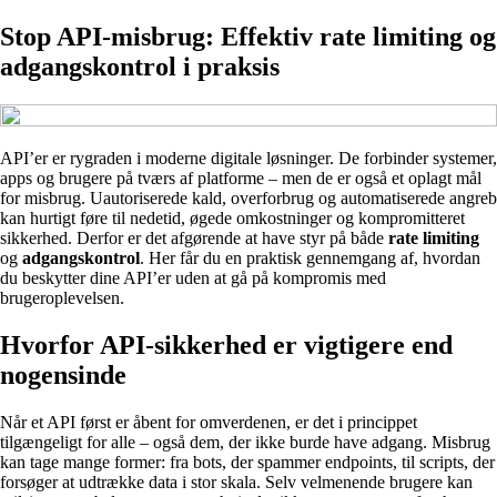
Stop API‑misbrug: Effektiv rate limiting og
adgangskontrol i praksis
API’er er rygraden i moderne digitale løsninger. De forbinder systemer,
apps og brugere på tværs af platforme – men de er også et oplagt mål
for misbrug. Uautoriserede kald, overforbrug og automatiserede angreb
kan hurtigt føre til nedetid, øgede omkostninger og kompromitteret
sikkerhed. Derfor er det afgørende at have styr på både
rate limiting
og
adgangskontrol
. Her får du en praktisk gennemgang af, hvordan
du beskytter dine API’er uden at gå på kompromis med
brugeroplevelsen.
Hvorfor API‑sikkerhed er vigtigere end
nogensinde
Når et API først er åbent for omverdenen, er det i princippet
tilgængeligt for alle – også dem, der ikke burde have adgang. Misbrug
kan tage mange former: fra bots, der spammer endpoints, til scripts, der
forsøger at udtrække data i stor skala. Selv velmenende brugere kan