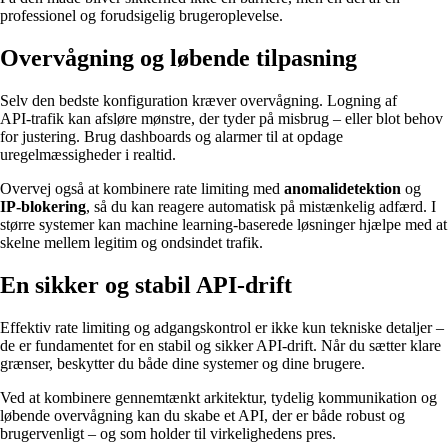
professionel og forudsigelig brugeroplevelse.
Overvågning og løbende tilpasning
Selv den bedste konfiguration kræver overvågning. Logning af
API‑trafik kan afsløre mønstre, der tyder på misbrug – eller blot behov
for justering. Brug dashboards og alarmer til at opdage
uregelmæssigheder i realtid.
Overvej også at kombinere rate limiting med
anomalidetektion
og
IP‑blokering
, så du kan reagere automatisk på mistænkelig adfærd. I
større systemer kan machine learning‑baserede løsninger hjælpe med at
skelne mellem legitim og ondsindet trafik.
En sikker og stabil API‑drift
Effektiv rate limiting og adgangskontrol er ikke kun tekniske detaljer –
de er fundamentet for en stabil og sikker API‑drift. Når du sætter klare
grænser, beskytter du både dine systemer og dine brugere.
Ved at kombinere gennemtænkt arkitektur, tydelig kommunikation og
løbende overvågning kan du skabe et API, der er både robust og
brugervenligt – og som holder til virkelighedens pres.